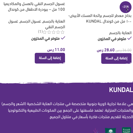
غسول الجسم النقي بالعسل والمكاديميا
-21%
100 مل – ببودرة الاطفال من كوندال
KUNDAL
بخاخ معطر للجسم برائحة المسك الأبيض-
١٠٠ مل من كوندال KUNDAL
العناية بالجسم
,
غسول الجسم
,
غسول
الجسم النقي
(1)
العناية بالجسم
متوفر في المخزون
متوفر في المخزون
11.00
ر.س
28.60
ر.س
36.00
ر.س
إضافة إلى السلة
إضافة إلى السلة
KUNDAL
هي علامة تجارية كورية جنوبية متخصصة في منتجات العناية الشخصية (الشعر والجسم)
والمنتجات المنزلية. تعتمد فلسفتها على الجمع بين المكونات الطبيعية والتكنولوجيا
الحديثة لتقديم منتجات فاخرة بأسعار في متناول الجميع.