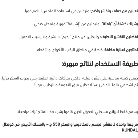
تعانين من جفاف وتقشر واضح:
وترغبين في استعادة الملمس الناعم فوراً.
بشرتك خشنة أو “باهتة”:
وتبحثين عن “إشراقة” فورية ولمعان صحي.
تفضلين التقشير اللطيف:
وتبحثين عن منتج “رحيم” بالبشرة ولا يسبب الاحمرار.
تحتاجين لعناية مكثفة:
خاصة في مناطق الركب، الأكواع، والأقدام.
طريقة الاستخدام لنتائج مبهرة:
ضعي كمية مناسبة على بشرة مبللة، دلكي بحركات دائرية لطيفة حتى يذوب السكر جزئياً،
ثم اشطفي بالماء الدافئ. ستلاحظين فرق النعومة والترطيب فوراً!
يسمح فقط للزبائن مسجلي الدخول الذين قاموا بشراء هذا المنتج ترك مراجعة.
مراجعة واحدة لـ
مقشر الجسم بالمكاديميا والسكر 550 ج – بالمسك الأبيض من كوندال
KUNDAL