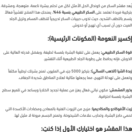
يُعد مقشر السكر من كوندال الحل الأمثل لكل من تحلم ببشرة ناعمة، متوهجة، ومشرقة.
بتركيبة فريدة تعتمد على
السكر الطبيعي بنسبة 46%
، يمنحكِ هذا المنتج تقشيراً فعالاً
يتسم باللطف الشديد، حيث تذوب حبيبات السكر تدريجياً لتنظف المسام وتزيل الجلد
الميت دون أن تسبب أي تهيج أو خدوش.
إكسير النعومة (المكونات الرئيسية):
قوة السكر الطبيعي:
يعمل على تنقية البشرة بلمسة لطيفة، وبفضل قدرته العالية على
الذوبان، فإنه يحافظ على رطوبة الجلد الطبيعية أثناء التقشير.
زبدة الشيا (الذهب النسائي):
بتركيز 5000 جزء في المليون، تمنح بشرتك ترطيباً مكثفاً
وتعمل على تهدئة التهيج، مما يجعلها مثالية لعلاج المناطق شديدة الجفاف.
بذور المشمش:
مكون نباتي فعال يعزز من عملية تجديد الخلايا ويساعد في تلميع سطح
البشرة بلمسة احترافية.
زيت الأفوكادو والمكاديميا:
مزيج من الزيوت الغنية بالمعادن ومضادات الأكسدة التي
تحمي حاجز البشرة، وتحارب علامات الشيخوخة، وتمنح الجسم مرونة لا مثيل لها.
هذا المقشر هو اختياركِ الأول إذا كنتِ: