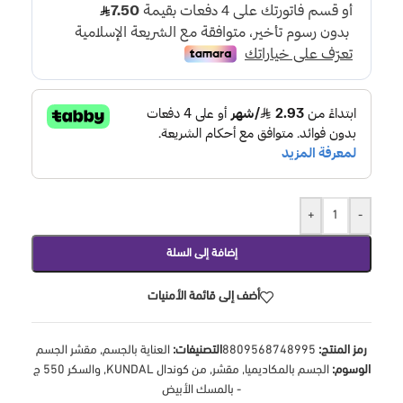
+
-
إضافة إلى السلة
أضف إلى قائمة الأمنيات
رمز المنتج:
8809568748995
التصنيفات:
العناية بالجسم
,
مقشر الجسم
الوسوم:
الجسم بالمكاديميا
,
مقشر
,
من كوندال KUNDAL
,
والسكر 550 ج
- بالمسك الأبيض