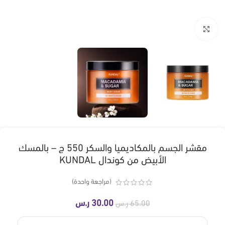
انقر للتكبير
مقشر الجسم بالمكاديميا والسكر 550 ج – بالمسك
الأبيض من كوندال KUNDAL
(مراجعة واحدة)
30.00
ر.س
65.00
ر.س