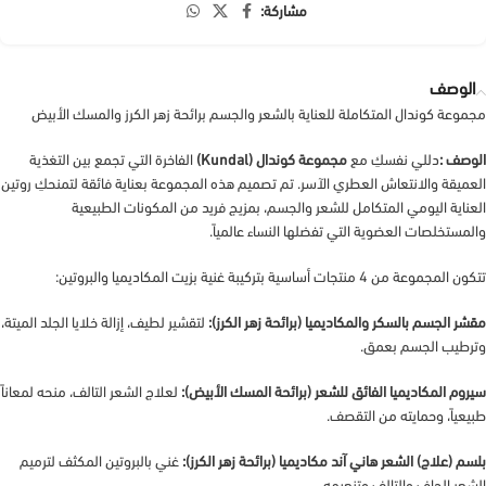
مشاركة:
الوصف
مجموعة كوندال المتكاملة للعناية بالشعر والجسم برائحة زهر الكرز والمسك الأبيض
الوصف :
دللي نفسكِ مع
مجموعة كوندال (Kundal)
الفاخرة التي تجمع بين التغذية
العميقة والانتعاش العطري الآسر. تم تصميم هذه المجموعة بعناية فائقة لتمنحكِ روتين
العناية اليومي المتكامل للشعر والجسم، بمزيج فريد من المكونات الطبيعية
والمستخلصات العضوية التي تفضلها النساء عالمياً.
تتكون المجموعة من 4 منتجات أساسية بتركيبة غنية بزيت المكاديميا والبروتين:
مقشر الجسم بالسكر والمكاديميا (برائحة زهر الكرز):
لتقشير لطيف، إزالة خلايا الجلد الميتة،
وترطيب الجسم بعمق.
سيروم المكاديميا الفائق للشعر (برائحة المسك الأبيض):
لعلاج الشعر التالف، منحه لمعاناً
طبيعياً، وحمايته من التقصف.
بلسم (علاج) الشعر هاني آند مكاديميا (برائحة زهر الكرز):
غني بالبروتين المكثف لترميم