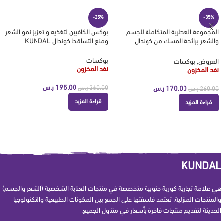
-25%
-35%
المجموعة العطرية المتكاملة للجسم
بوكس الكافيين لتغذيه و تعزيز نمو الشعر
والشعر برائحة المسك من كوندال
ومنع التساقط كوندال KUNDAL
KUNDAL
بوكسات
العروض
,
بوكسات
نفد المخزون
نفد المخزون
195.00
ر.س
170.00
ر.س
260.00
ر.س
260.00
ر.س
قراءة المزيد
قراءة المزيد
KUNDAL
هي علامة تجارية كورية جنوبية متخصصة في منتجات العناية الشخصية (الشعر والجسم)
والمنتجات المنزلية. تعتمد فلسفتها على الجمع بين المكونات الطبيعية والتكنولوجيا
الحديثة لتقديم منتجات فاخرة بأسعار في متناول الجميع.