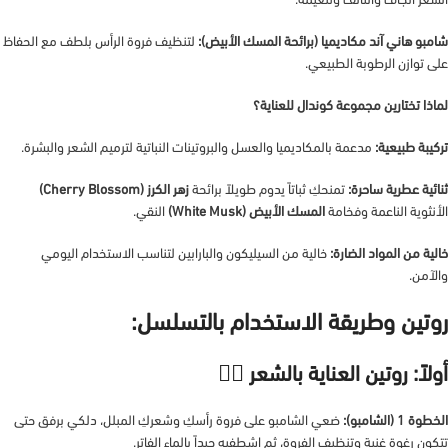
الشعر الجاف والتالف وتنعيمه.
شامبو هاني آند مكاديميا (برائحة المسك الأبيض):
لتنظيف فروة الرأس بلطف مع الحفاظ
على توازن الرطوبة الطبيعي.
لماذا تختارين مجموعة كوندال للعناية؟
تركيبة طبيعية:
مدعمة بالمكاديميا والعسل والبروتينات النباتية لترميم الشعر والبشرة.
ثنائية عطرية ساحرة:
تمنحكِ ثباتاً يدوم طويلاً برائحة
زهر الكرز (Cherry Blossom)
الأنثوية الناعمة وفخامة
المسك الأبيض (White Musk)
النقي.
خالية من المواد الضارة:
خالية من السيليكون والبارابين لتناسب الاستخدام اليومي
والآمن.
روتين وطريقة الاستخدام بالتسلسل:
أولاً: روتين العناية بالشعر 💇‍♀️
الخطوة 1 (الشامبو):
ضعي الشامبو على فروة رأسكِ وشعركِ المبلل، دلكي برفق حتى
تتكون رغوة غنية وتنظيف الفروة، ثم اشطفيه جيداً بالماء الفاتر.