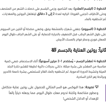
الخطوة 2 (البلسم/العلاج):
بعد الشامبو، وزعي البلسم على خصلات الشعر من المنتصف
وحتى الأطراف (تجنبي الفروة). اتركيه لمدة
2 إلى 3 دقائق
ليتغلغل البروتين والمغذيات،
ثم اشطفيه بالماء.
الخطوة 3 (السيروم):
جففي شعركِ بالمنشفة برفق، وضعي مضخة أو اثنتين من السيروم
على طول الشعر الرطب قبل التصفيف بالحرارة للحماية، أو على الشعر الجاف طوال اليوم
للمعان فوري وعطر فواح بالمسك الأبيض.
ثانياً: روتين العناية بالجسم 🛀
الخطوة 4 (مقشر الجسم – يُستخدم 1-2 مرتين أسبوعياً):
أثناء الاستحمام، ضعي كمية
مناسبة من المقشر على بشرة مبللة، دلكي بحركات دائرية لطيفة لتقشير خلايا الجلد
الميتة وتنشيط الدورة الدموية، ثم اشطفيه بالماء الفاتر لتستمتعي ببشرة ناعمة كالحرير
وبرائحة زهر الكرز الساحرة.
💡 نصيحة:
هذا البوكس هو السر المثالي للحصول على روتين عناية متكامل
وعطور متناغمة وثابتة تدوم معكِ طوال اليوم، مما يجعله خياراً رائعاً
للإهداء أو الدلال الشخصي!