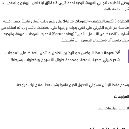
وحتى الأطراف (تجنبي الفروة). اتركيه لمدة
2 إلى 3 دقائق
ليتغلغل البروتين والمغديات،
ثم اشطفيه بالماء.
الخطوة 3 (كريم التصفيف – لتموجات مثالية):
على شعر رطب (مبلل قليلاً)، ضعي كمية
مناسبة من كريم الكيرلي على كفي يديكِ، وزعيها على الخصلات بالتساوي، ثم استخدمي
أسلوب “الضغط من الأسفل للأعلى” (Scrunching) لتحديد التموجات بمرونة، واتركيه
يجف طبيعياً أو باستخدام الديفيوزر (لا يُشطف).
💡 نصيحة :
هذا البوكس هو الروتين الكامل والآمن للحفاظ على تموجات
شعر كيرلي صحية، لامعة، ومحددة طوال الأسبوع وبخطوات بسيطة!
يسمح فقط للزبائن مسجلي الدخول الذين قاموا بشراء هذا المنتج ترك مراجعة.
المراجعات
لا توجد مراجعات بعد.