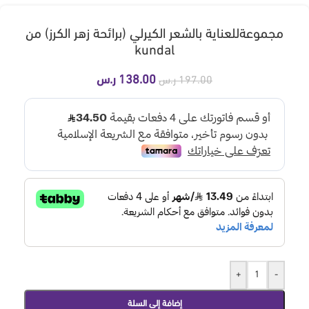
مجموعةللعناية بالشعر الكيرلي (برائحة زهر الكرز) من
kundal
138.00
ر.س
197.00
ر.س
+
-
إضافة إلى السلة