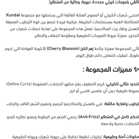
تألقي بتموجات كيرلي محددة، حيوية، وخالية من المتطاير!
امنحي شعركِ الكيرلي أو المموج العناية الفائقة التي يستحقها مع مجموعة
Kundal
المتكاملة الغنية بمستخلصات الطبيعة. بتركيبة فريدة تجمع بين قوة الترطيب العميقة
للعسل ونقاء زيت المكاديميا، تعمل هذه المجموعة على تغذية خصلات شعركِ من
الجذور، معززةً مرونة التموجات الطبيعية ومقاومة الجفاف والتطاير.
تأتي المجموعة معززة برائحة
زهر الكرز (Cherry Blossom)
الأنثوية الفواحة التي تدوم
طويلاً، لتبقيكِ بانتعاش دائم طوال اليوم.
✨ مميزات المجموعة :
تحديد مثالي للكيرلي:
كريم التصفيف يعزز مظهر الخصلات المتموجة (Define Curls)
بمرونة طبيعية دون أي ملمس قاسي أو لزج.
ترطيب وتغذية مكثفة:
غني بالعسل والمكاديميا لترميم وتنعيم الشعر التالف والجاف.
تحكم كامل في المتطاير (Anti-Frizz):
يحمي الشعر من الرطوبة ويمنع تطايره لتبدو
الخصلات صحية ولامعة.
مكونات آمنة وطبيعية:
تركيبات لطيفة تحافظ على حيوية شعركِ وزيوته الطبيعية.