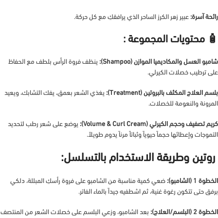
رائحة آسرة:
عبير زهر الكرز الساحر الذي يرافقكِ مع كل حركة.
🧴 محتويات المجموعة :
شامبو العسل والمكاديميا الموازن (Shampoo):
ينظف فروة الرأس بلطف مع الحفاظ
على ترطيب خصلات الكيرلي.
بلسم العلاج المكثف بالبروتين (Treatment):
يغذي الشعر بعمق، يفك التشابك، ويعيد
المرونة والنعومة للخصلات.
كريم تصفيف وحجم الكيرلي (Volume & Curl Cream):
يوضع على شعر رطب لتحديد
التموجات وإعطائها حجماً حيوياً وثباتاً مرناً يدوم طويلاً.
روتين وطريقة الاستخدام بالتسلسل:
الخطوة 1 (الشامبو):
ضعي كمية مناسبة من الشامبو على فروة رأسكِ المبللة، دلكي
برفق حتى تتكون رغوة غنية، ثم اشطفيه جيداً بالماء الفاتر.
الخطوة 2 (البلسم/العلاج):
بعد الشامبو، وزعي البلسم على خصلات الشعر من المنتصف