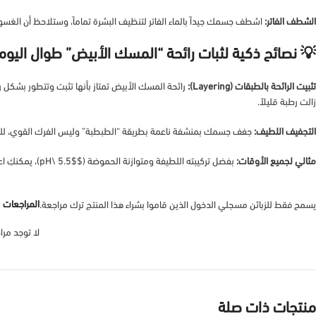
تلاحظ أن الغسول يترك بشرتك ناعمة وندية دون أي شعور بالجفاف أو الشد.
الشطف الفاتر:
 نصائح ذكية لثبات رائحة “المسك الأبيض” طوال اليوم:
أبيض من كوندال مباشرة بعد الاستحمام على بشرة ما
تثبيت الرائحة بالطبقات (Layering):
زالت رطبة قليلاً.
العطرية اللطيفة وطبقة الترطيب التي تركها الغسول على سطح الجلد.
التجفيف اللطيف:
ة النظافة.
$pH\ 5.5$
بفضل تركيبته اللطيفة ومتوازنة الحموضة (
مثالي لجميع الأوقات:
المراجعات
يسمح فقط للزبائن مسجلي الدخول الذين قاموا بشراء هذا المنتج ترك مراجعة.
راجعات بعد.
منتجات ذات صلة