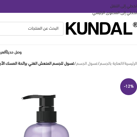
تخطي إلى التنقل
تخطي إلى المحتوى الرئيسي
وصل حديثاً
الع
الرئيسية
/
العناية بالجسم
/
غسول الجسم
/
غسول للجسم المنعش الغني برائحة المسك الأبيض ٥٠٠ مل من كوندال L
-12%