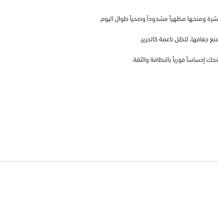
بشرة ومنحها مظهراً مشدوداً وصحياً طوال اليوم.
 جفافها، لتظل ناعمة كالحرير.
ك إحساساً فورياً بالنظافة والثقة.