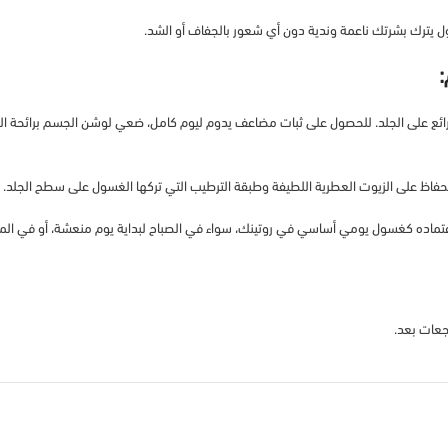
اشطف جسمك جيداً بالماء الفاتر لتنظيف البشرة تماماً، وس

لى الجلد. للحصول على ثبات مضاعف يدوم ليوم كامل، ضعي لوشن الجسم برائحة المسك ال
جفف جسمك بمنشفة ناعمة بطريقة “الطبطبة” وليس الفرك القوي، للحفاظ على الزيوت 
ي في روتينك، سواء في الصباح لبداية يوم منعشة، أو في المساء لنوم هادئ ومريح برائح
لا توجد م