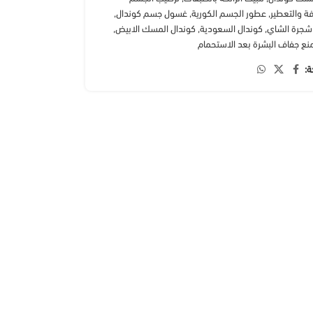
فة والتعطير
,
عطور الجسم الكورية
,
غسول جسم كوندال
,
شجرة الشاي
,
كوندال السعودية
,
كوندال المسك الابيض
,
نع جفاف البشرة بعد الاستحمام
ة: