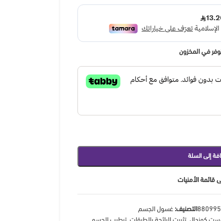
وفر في المخزون
فة إلى السلة
 قائمة الأمنيات
880995
التصنيف:
غسول الجسم
ست كوندال
,
تثبيت الرائحة بالطبقات
,
ترطيب الجسم