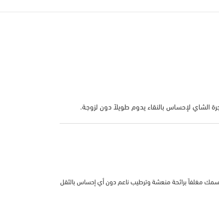
ة الشاي لإحساس بالنقاء يدوم طويلاً دون لزوجة.
ك جسمك مغلفاً برائحة منعشة وترطيب ناعم دون أي إحساس بالثقل