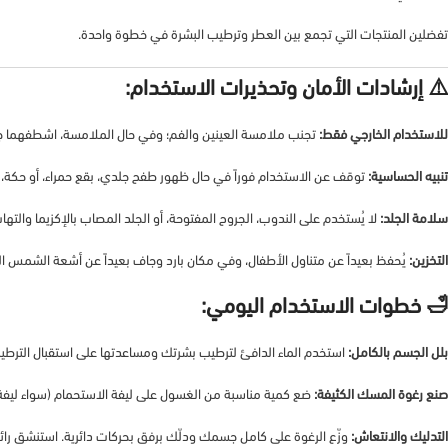
تفضلين المنتجات التي تجمع بين العطر وترطيب البشرة في خطوة واحدة.
⚠️ إرشادات الأمان وتحذيرات الاستخدام:
للاستخدام الخارجي فقط:
تجنب ملامسة العينين والفم؛ وفي حال الملامسة، اشطفهما جيداً 
تنبيه الحساسية:
توقف عن الاستخدام فوراً في حال ظهور طفح جلدي، بقع حمراء، أو حكة، وا
سلامة الجلد:
لا يُستخدم على الندوب، الجروح المفتوحة، أو الجلد المصاب بالإكزيما والتهاب
التخزين:
يُحفظ بعيداً عن متناول الأطفال، وفي مكان بارد وجاف بعيداً عن أشعة الشمس الم
🛁 خطوات الاستخدام اليومي:
بلل الجسم بالكامل:
استخدم الماء الدافئ لترطيب بشرتك ومساعدتها على استقبال الترطي
صنع رغوة المسك الكثيفة:
ضع كمية مناسبة من الغسول على ليفة الاستحمام (سواء ليفة ناع
التدليك والانتعاش:
وزّع الرغوة على كامل جسمك ودلّك برفق بحركات دائرية. استنشق رائحة 