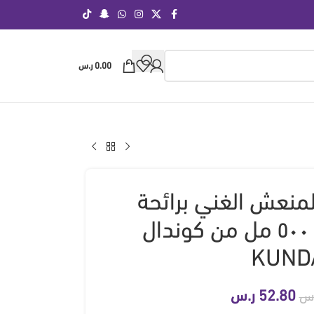
0.00
ر.س
نعش الغني برائحة
المسك الأبيض ٥٠٠ مل من كوندال
KUND
52.80
ر.س
.س