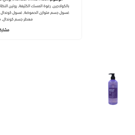
بالكولاجين
,
رغوة المسك الكثيفة
,
روتين النظا
غسول جسم متوازن الحموضة
,
غسول كوندال 
معطر جسم كوندال
,
م
مشارك