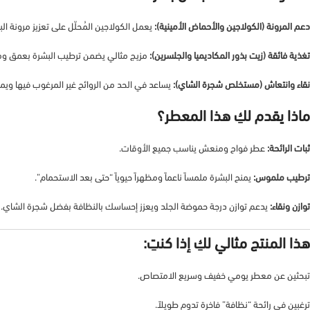
دعم المرونة (الكولاجين والأحماض الأمينية):
يعمل الكولاجين المُحلّل على تعزيز مرونة ال
تغذية فائقة (زيت بذور المكاديميا والجلسرين):
مزيج مثالي يضمن ترطيب البشرة بعمق ومنع
نقاء وانتعاش (مستخلص شجرة الشاي):
يساعد في الحد من الروائح غير المرغوب فيها ويمنح
ماذا يقدم لكِ هذا المعطر؟
ثبات الرائحة:
عطر فواح ومنعش يناسب جميع الأوقات.
ترطيب ملموس:
يمنح البشرة ملمساً ناعماً ومظهراً حيوياً “حتى بعد الاستحمام”.
توازن ونقاء:
يدعم توازن درجة حموضة الجلد ويعزز إحساسك بالنظافة بفضل شجرة الشاي.
هذا المنتج مثالي لكِ إذا كنتِ:
تبحثين عن معطر يومي خفيف وسريع الامتصاص.
ترغبين في رائحة “نظافة” فاخرة تدوم طويلاً.