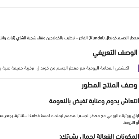
معطر الجسم كوندال (Kundal) الفاخر – ترطيب بالكولاجين ونقاء شجرة الشاي (ثبات وانتعاش)
الوصف التعريفي
اكتشفي الفخامة اليومية مع معطر الجسم من كوندال. تركيبة خفيفة غنية با
وصف المنتج المطور
انتعاش يدوم وعناية تفيض بالنعومة
ارتقِ بروتينك اليومي مع معطر الجسم المصمم ليمنحك لمسة فخامة استثنائية. يجمع هذا ال
أو اللزوجة.
المكونات الفعالة لجمال بشرتك: