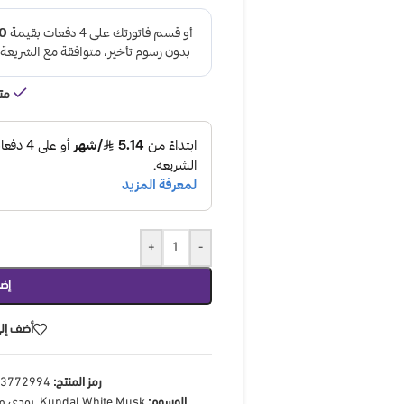
مت
+
-
إضا
أضف إلى
رمز المنتج:
3772994
الوسوم:
Kundal White Musk
,
بودي م