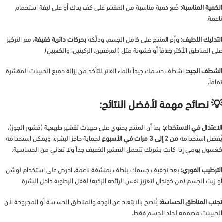
الكمية المناسبة:
ضَع كمية مناسبة من المقشر على كف يدك أو على ليفة استحمام
ناعمة.
التدليك اللطيف:
وزّع المنتج على كامل الجسم، ودلّكه
بحركات دائرية خفيفة
، مع التركيز
على المناطق الأكثر جفافاً أو خشونة مثل (المرفقين، الركبتين، والكعبين).
الشطف الجيد:
اشطف جسمك جيداً بالماء الفاتر للتأكد من إزالة جميع الحبيبات المقشرة
تماماً.
💡 نصائح مهمة لأفضل النتائج:
الاعتدال في الاستخدام:
بما أن المنتج يحتوي على حبيبات تقشير طبيعية (قشور الجوز)،
يُفضل استخدامه
من 2 إلى 3 مرات في الأسبوع
لحماية حاجز البشرة، ويمكن استخدامه
كغسول يومي إذا كانت بشرتك تتحمل التقشير الخفيف جداً ولا تعاني من الحساسية.
الترطيب الفوري:
بعد تجفيف جسمك بلطف بمنشفة ناعمة، احرص على استخدام لوشن
أو زيت الجسم (من كوندال لتعزيز نفس الرائحة الزكية) لقفل الرطوبة داخل البشرة.
تجنب المناطق الحساسة:
يُنصح بالابتعاد عن الوجه والمناطق الحساسة أو المجروحة لأن
الحبيبات مصممة لجلد الجسم فقط.