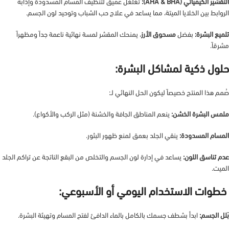
التقشير الكيميائي (AHA & BHA):
تغلغل عميق لتنظيف المسام المسدودة وإذابة
الروابط بين الخلايا الميتة، مما يساعد في علاج حب الشباب وتوحيد لون الجسم.
تلميع البشرة:
بفضل
مسحوق الأرز
، يمنحك المقشر لمسة نهائية ناعمة جداً ومظهراً
مشرقاً.
حلول ذكية لمشاكل البشرة:
صُمم هذا المنتج خصيصاً ليكون الحل النهائي لـ:
ملمس البشرة الخشن:
ينعم المناطق الجافة والخشنة (مثل الركب والأكواع).
المسام المسدودة:
ينقي الجلد بعمق لمنع ظهور البثور.
عدم تناسق اللون:
يساعد في إدارة لون الجسم والتخلص من البقع الناتجة عن تراكم الجلد
الميت.
خطوات الاستخدام اليومي أو الأسبوعي:
بَلل الجسم:
ابدأ بشطف جسمك بالكامل بالماء الدافئ لفتح المسام وتهيئة البشرة.