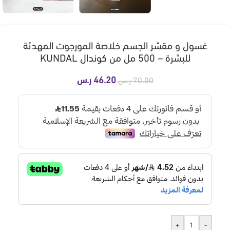
غسول و مقشر الجسم خلاصة المورجوت المهدئة
للبشرة – 500 مل من كوندال KUNDAL
46.20
ر.س
70.00
ر.س
+
-