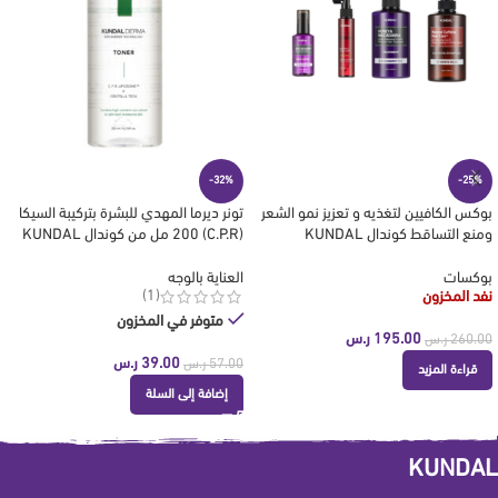
-32%
-25%
بوكس الكافيين لتغذيه و تعزيز نمو الشعر
تونر ديرما المهدي للبشرة بتركيبة السيكا
ومنع التساقط كوندال KUNDAL
(C.P.R) 200 مل من كوندال KUNDAL
بوكسات
العناية بالوجه
(1)
نفد المخزون
متوفر في المخزون
195.00
ر.س
260.00
ر.س
39.00
ر.س
57.00
ر.س
قراءة المزيد
إضافة إلى السلة
KUNDAL