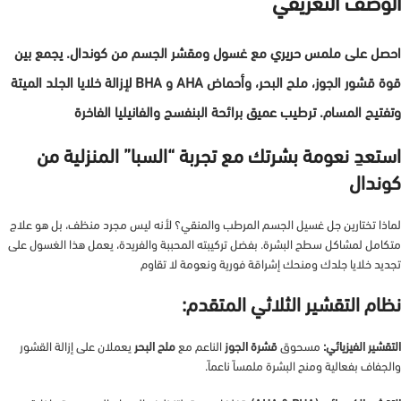
الوصف التعريفي
احصل على ملمس حريري مع غسول ومقشر الجسم من كوندال. يجمع بين
قوة قشور الجوز، ملح البحر، وأحماض AHA و BHA لإزالة خلايا الجلد الميتة
وتفتيح المسام. ترطيب عميق برائحة البنفسج والفانيليا الفاخرة
استعدِ نعومة بشرتك مع تجربة “السبا” المنزلية من
كوندال
لماذا تختارين جل غسيل الجسم المرطب والمنقي؟ لأنه ليس مجرد منظف، بل هو علاج
متكامل لمشاكل سطح البشرة. بفضل تركيبته المحببة والفريدة، يعمل هذا الغسول على
تجديد خلايا جلدك ومنحك إشراقة فورية ونعومة لا تقاوم
نظام التقشير الثلاثي المتقدم:
التقشير الفيزيائي:
مسحوق
قشرة الجوز
الناعم مع
ملح البحر
يعملان على إزالة القشور
والجفاف بفعالية ومنح البشرة ملمساً ناعماً.