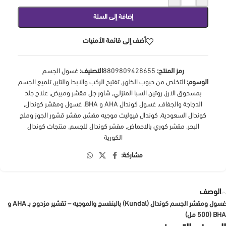
إضافة إلى السلة
أضف إلى قائمة الأمنيات
رمز المنتج:
8809809428655
التصنيف:
غسول الجسم
الوسوم:
التخلص من حبوب الظهر
,
تفتيح الركب والابط والتاير
,
تلميع الجسم
بمسحوق الارز
,
روتين السبا المنزلي
,
شاور جل مقشر ومبيض
,
علاج جلد
الدجاجة والجفاف
,
غسول كوندال AHA و BHA
,
غسول ومقشر كوندال
,
كوندال السعودية
,
كوندال فيوليت موجيه مقشر
,
مقشر قشور الجوز وملح
البحر
,
مقشر كوري بالاحماض
,
مقشر كوندال للجسم
,
منتجات كوندال
الكورية
مشاركة:
الوصف
غسول ومقشر الجسم كوندال (Kundal) بالبنفسج والموجيه – تقشير مزدوج بـ AHA و
BHA (500 مل)