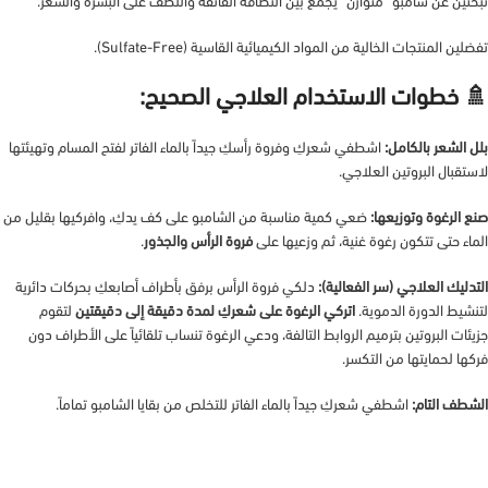
تبحثين عن شامبو “متوازن” يجمع بين النظافة الفائقة واللطف على البشرة والشعر.
تفضلين المنتجات الخالية من المواد الكيميائية القاسية (Sulfate-Free).
🚿 خطوات الاستخدام العلاجي الصحيح:
بلل الشعر بالكامل:
اشطفي شعركِ وفروة رأسكِ جيداً بالماء الفاتر لفتح المسام وتهيئتها
لاستقبال البروتين العلاجي.
صنع الرغوة وتوزيعها:
ضعي كمية مناسبة من الشامبو على كف يدكِ، وافركيها بقليل من
الماء حتى تتكون رغوة غنية، ثم وزعيها على
فروة الرأس والجذور
.
التدليك العلاجي (سر الفعالية):
دلكي فروة الرأس برفق بأطراف أصابعكِ بحركات دائرية
لتنشيط الدورة الدموية.
اتركي الرغوة على شعركِ لمدة دقيقة إلى دقيقتين
لتقوم
جزيئات البروتين بترميم الروابط التالفة، ودعي الرغوة تنساب تلقائياً على الأطراف دون
فركها لحمايتها من التكسر.
الشطف التام:
اشطفي شعركِ جيداً بالماء الفاتر للتخلص من بقايا الشامبو تماماً.