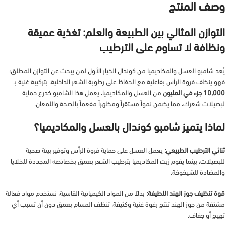
وصف المنتج
التوازن المثالي بين الطبيعة والعلم: تغذية عميقة
ونظافة لا تساوم على الترطيب
يُعد شامبو العسل والمكاديميا من كوندال الخيار الأول لمن يبحث عن التوازن المطلق؛
فهو ينظف فروة الرأس بفاعلية مع الحفاظ على رطوبة الشعر الداخلية. بتركيبة غنية بـ
10,000 جزء في المليون
من العسل والمكاديميا، يعمل هذا الشامبو كدرع حماية
لبصيلات شعركِ، مما يضمن نمواً مستقراً ومظهراً مفعماً بالصحة واللمعان.
لماذا يتميز شامبو كوندال بالعسل والمكاديميا؟
ثنائي الترطيب الطبيعي:
يعمل العسل على حماية فروة الرأس وتوفير بيئة صحية
للبصيلات، بينما يقوم زيت المكاديميا بترطيب الشعر بعمق بخصائصه المجددة للخلايا
والمضادة للشيخوخة.
قوة تنظيف جوز الهند اللطيفة:
بدلاً من المواد الكيميائية القاسية، نستخدم مواد فعالة
مشتقة من جوز الهند تنتج رغوة غنية وكثيفة، تنظف المسام بعمق دون أن تسبب أي
تهيج أو جفاف.