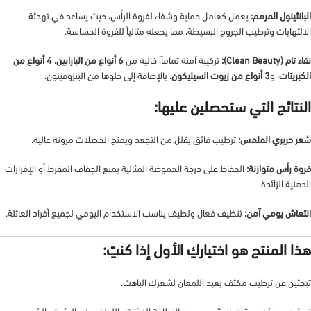
البانثينول المرمم:
يعمل كعامل حماية وشفاء لفروة الرأس، حيث يساعد في تهدئة
الالتهابات وترطيب الجروح البسيطة، مما يجعله مثالياً للفروة الحساسة.
نقاء تام (Clean Beauty):
تركيبة آمنة تماماً، خالية من
6 أنواع من البارابين
،
4 أنواع من
الكبريتات
، و
3 أنواع من زيوت السيليكون
، بالإضافة إلى خلوها من البنزوفينون.
النتائج التي ستحصلين عليها:
شعر حريري الملمس:
ترطيب فائق يقلل من التجعد ويمنح الخصلات مرونة عالية.
فروة رأس متوازنة:
الحفاظ على درجة الحموضة المثالية يمنع الجفاف المفرط أو الإفرازات
الدهنية الزائدة.
انتعاش يومي آمن:
تنظيف فعال ولطيف يناسب الاستخدام اليومي لجميع أفراد العائلة.
هذا المنتج هو اختياركِ الأول إذا كنتِ:
تبحثين عن ترطيب مكثف يعيد اللمعان لشعركِ الباهت.