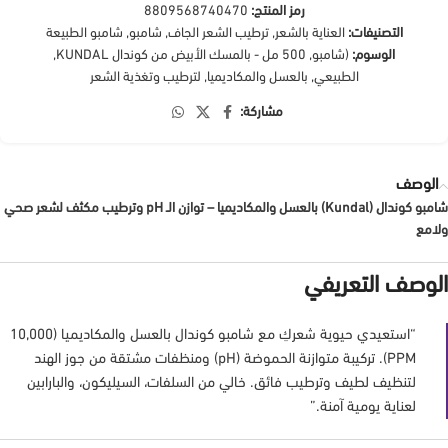
رمز المنتج:
8809568740470
التصنيفات:
العناية بالشعر
,
ترطيب الشعر الجاف
,
شامبو
,
شامبو الطبيعة
الوسوم:
(شامبو
,
500 مل - بالمسك الأبيض من كوندال KUNDAL
,
الطبيعي
,
بالعسل والمكاديميا
,
لترطيب وتغذية الشعر
مشاركة:
الوصف
شامبو كوندال (Kundal) بالعسل والمكاديميا – توازن الـ pH وترطيب مكثف لشعر صحي
ولامع
الوصف التعريفي
“استعيدي حيوية شعركِ مع شامبو كوندال بالعسل والمكاديميا (10,000
PPM). تركيبة متوازنة الحموضة (pH) ومنظفات مشتقة من جوز الهند
لتنظيف لطيف وترطيب فائق. خالي من السلفات، السيليكون، والبارابين
لعناية يومية آمنة.”