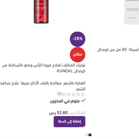
-28%
بخاخ C.P.R مهدئ للوجه بالسيكا- 80 مل من كوندال
ساخن
تونيك المكثف لعلاج فروة الرأس ومنع ىالتساقط من
كوندال KUNDAL
العناية بالشعر
,
معالجة بالماء
,
الأكثر مبيعاَ
,
علاج تساقط
الشعر
(5)
متوفر في المخزون
52.80
ر.س
73.00
ر.س
إضافة إلى السلة