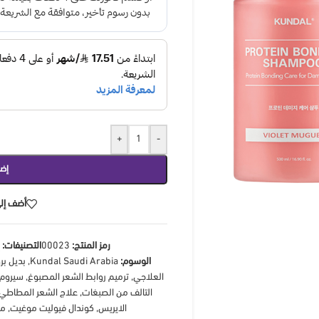
+
-
إضا
أضف إلى
رمز المنتج:
00023
التصنيفات:
إ
الوسوم:
Kundal Saudi Arabia
,
بديل بر
العلاجي
,
ترميم روابط الشعر المصبوغ
,
سيروم 
التالف من الصبغات
,
علاج الشعر المطاطي
الايريس
,
كوندال فيوليت موغيت
,
مع