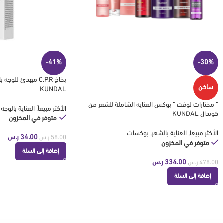
-41%
-30%
ساخن
KUNDAL
” مختارات لوفت ” بوكس العنايه الشاملة للشعر من
الأكثر مبيعاَ
,
العناية بالوجه
كوندال KUNDAL
متوفر في المخزون
الأكثر مبيعاَ
,
العناية بالشعر
,
بوكسات
34.00
ر.س
58.00
ر.س
متوفر في المخزون
إضافة إلى السلة
334.00
ر.س
478.00
ر.س
إضافة إلى السلة