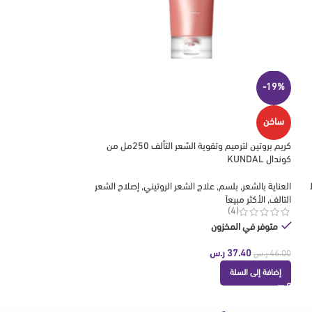
-20%
-19%
ساخن
ساخن
كريم بروتين لترميم وتقوية الشعر التألف 250مل من
لوشن الإصلاح الليلي 100 مل من كوندال KUNDAL
كوندال KUNDAL
العناية بالشعر
,
بلسم
,
إ
العناية بالشعر
,
بلسم
,
علاج الشعر الروتيني
,
إصلاح الشعر
الشعر الباهت
,
ترطيب ا
(6)
التالف
,
الأكثر مبيعاَ
(4)
متوفر في المخزون
متوفر في المخزون
48.00
ر.س
60.00
ر.س
37.40
ر.س
46.00
ر.س
إضافة إلى السلة
إضافة إلى السلة