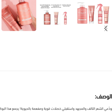
الوصف:
ودّعي الشعر التالف والمجهد واستقبلي خصلات قوية ومفعمة بالحيوية! يجمع هذا البو