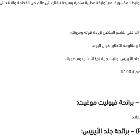
ابط المكسورة، مع توليفة عطرية ساحرة وفريدة تنقلكِ إلى عالم من الفخامة والانتعاش (
الداخلي للشعر المتضرر لزيادة قوته ومرونته.
ومقاومة للتطاير طوال اليوم.
الأيريس، واليلانج يلانج) لثبات يدوم طويلاً.
100%.
علاج.