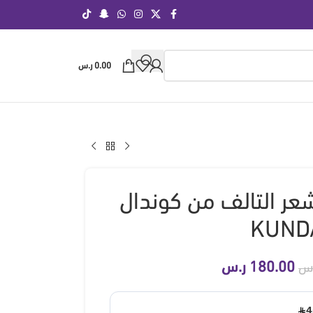
0.00
ر.س
شعر التالف من كوندال
KUND
180.00
ر.س
.س