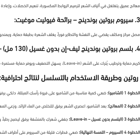
معالج عميق يتغلغل في ألياف الشعر لترميم الروابط المكسورة، تنعيم الخصلات، وإعادة ا
3. سيروم بروتين بوندينج – برائحة فيوليت موغيت:
مصل مركز ومكثف يقضي على النفشة والتطاير فوراً، يغلف الشعرة بطبقة حماية، ويمنحها لم
4. بلسم بروتين بوندينج ليف-إن بدون غسيل (130 مل) – برائحة يلانج يلانج:
كريم حماية وترطيب يُترك على الشعر (Leave-in)، يسهل التصفيف ويوفر حماية مستمرة من الحرارة والعوامل البيئية.
روتين وطريقة الاستخدام بالتسلسل لنتائج احترافية:
الخطوة 1 (الشامبو):
ضعي كمية مناسبة من الشامبو على فروة رأسكِ المبللة، دلكي برفق بأ
الخطوة 2 (المعالج):
بعد الشامبو، اعصري الشعر برفق للتخلص من الماء الزائد، وزعي الم
الخطوة 3 (البلسم بدون غسيل – Leave-in):
جففي شعركِ بالمنشفة برفق ليصبح رطباً، 
الخطوة 4 (السيروم – اللمسة النهائية):
ضعي قطرات قليلة من السيروم على أطراف الشعر (س