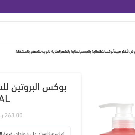
روض
الأكثر مبيعاَ
بوكسات
العناية بالجسم
العناية بالشعر
العناية بالوجه
للتصفح بالمشكلة
بوكس البروتين لل
AL
263.00
ر