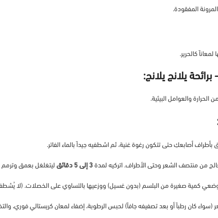
لمرونة المفقودة.
عاناً كالحرير.
طراف أصابعكِ حتى تتكون رغوة غنية، ثم اشطفيه جيداً بالماء الفاتر.
عالج من منتصف الشعر وحتى الأطراف. اتركيه لمدة
3 إلى 5 دقائق
ليتغلغل بعمق وترمم الر
وضعي كمية صغيرة من البلسم (بدون غسيل) ووزعيها بالتساوي على الخصلات. (لا يُشطف
واء كان رطباً أو بعد تصفيفه جافاً) لحبس الرطوبة، إضفاء لمعان كريستالي فوري، وال