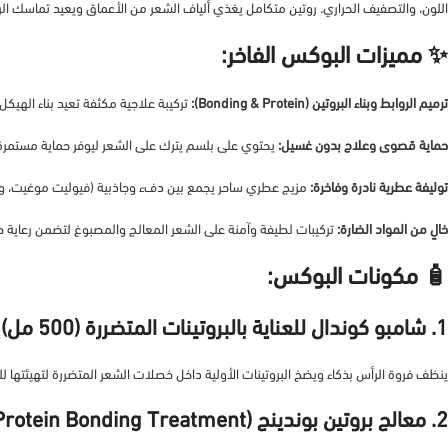
اللون، والتصفيف الحراري. روتين متكامل يغذي ألياف الشعر من الأعماق ويعيد تماسك الرو
✨ مميزات البوكس الفاخر:
ترميم الروابط وبناء البروتين (Bonding & Protein):
تركيبة علاجية مكثفة تعيد بناء الهيكل 
حماية قصوى وعلاج بدون غسيل:
يحتوي على بلسم يترك على الشعر ليوفر حماية مستمرة 
توليفة عطرية نادرة وفاخرة:
مزيج عطري ساحر يجمع بين دفء وجاذبية (فيوليت موغيت، وجلد 
خالٍ من المواد الضارة:
تركيبات لطيفة وآمنة على الشعر المعالج والمصبوغ لتضمن رعاية صحية 
🧴 مكونات البوكس:
1. شامبو كوندال للعناية بالبروتينات المتضررة (500 مل) – برائحة فيوليت موغيت:
ينظف فروة الرأس بذكاء ويضخ البروتينات الأولية داخل خصلات الشعر المتضررة لتهيئتها لل
2. معالج بروتين بوندينج (Protein Bonding Treatment) – برائحة جلد الأيريس: