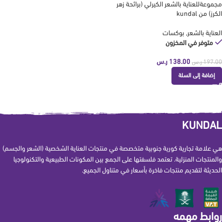
مجموعةللعناية بالشعر الكيرلي (برائحة زهر
الكرز) من kundal
العناية بالشعر
,
بوكسات
متوفر في المخزون
138.00
ر.س
197.00
ر.س
إضافة إلى السلة
KUNDAL
هي علامة تجارية كورية جنوبية متخصصة في منتجات العناية الشخصية (الشعر والجسم)
والمنتجات المنزلية. تعتمد فلسفتها على الجمع بين المكونات الطبيعية والتكنولوجيا
الحديثة لتقديم منتجات فاخرة بأسعار في متناول الجميع.
روابط مهمه