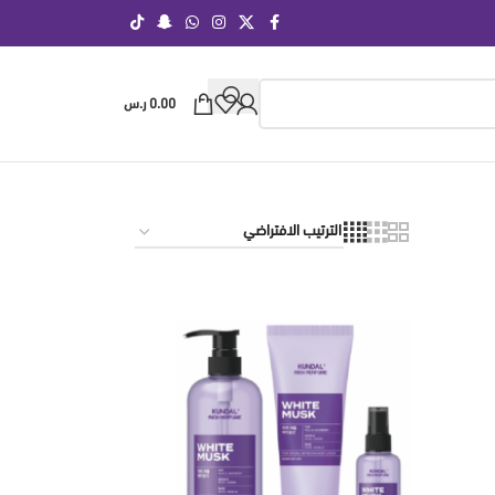
0.00
ر.س