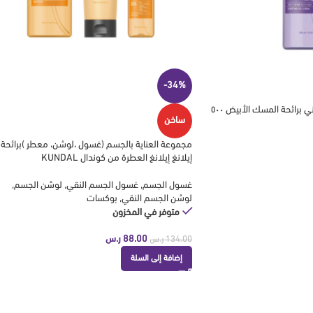
-34%
غسول للجسم المنعش الغني برائحة المسك الأبيض ٥٠٠
ساخن
مجموعة العناية بالجسم (غسول ،لوشن، معطر )برائحة
إيلانغ إيلانغ العطرة من كوندال KUNDAL
غسول الجسم
,
غسول الجسم النقي
,
لوشن الجسم
,
لوشن الجسم النقي
,
بوكسات
متوفر في المخزون
88.00
ر.س
134.00
ر.س
إضافة إلى السلة