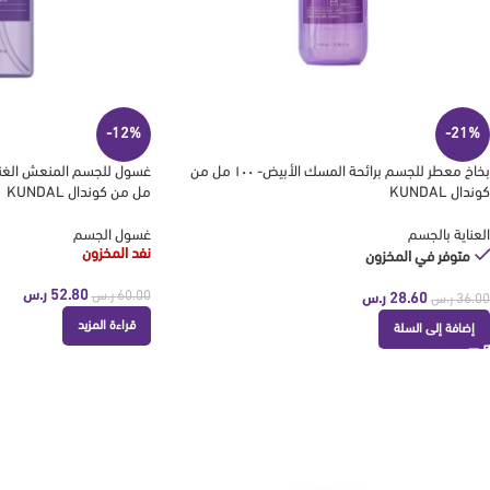
-12%
-21%
بخاخ معطر للجسم برائحة المسك الأبيض- ١٠٠ مل من
كوندال KUNDAL
مل من كوندال KUNDAL
العناية بالجسم
غسول الجسم
نفد المخزون
متوفر في المخزون
52.80
ر.س
60.00
ر.س
28.60
ر.س
36.00
ر.س
قراءة المزيد
إضافة إلى السلة