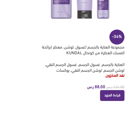
-34%
مجموعة العناية بالجسم (غسول ،لوشن، معطر )برائحة
المسك العطرة من كوندال KUNDAL
العناية بالجسم
,
غسول الجسم
,
غسول الجسم النقي
,
لوشن الجسم
,
لوشن الجسم النقي
,
بوكسات
نفد المخزون
88.00
ر.س
134.00
ر.س
قراءة المزيد