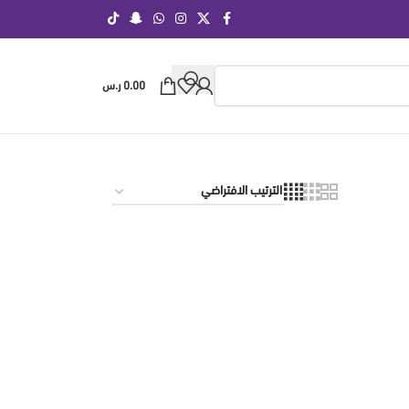
0.00
ر.س