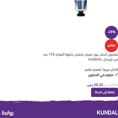
-28%
ساخن
معجون أسنان بيور مبيض منعش بنكهة النعناع 150 جم
من كوندال KUNDAL
الأكثر مبيعاَ
,
العناية بالفم
متوفر في المخزون
35.20
ر.س
49.00
ر.س
إضافة إلى السلة
KUNDAL
روابط 