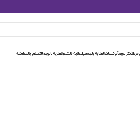
روض
الأكثر مبيعاَ
بوكسات
العناية بالجسم
العناية بالشعر
العناية بالوجه
للتصفح بالمشكلة