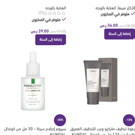
الأكثر مبيعاَ
,
العناية بالوجه
العناية بالوجه
(1)
متوفر في المخزون
متوفر في المخزون
34.00
ر.س
58.00
ر.س
39.00
ر.س
57.00
ر.س
إضافة إلى السلة
إضافة إلى السلة
-30%
-10%
رغوة تنظيف مايكرو ويب للتنظيف العميق
سيروم إصلاح سيكا – 30 مل من كوندال
بالبيرلايت 175 مل من كوندال KUNDAL
KUNDAL