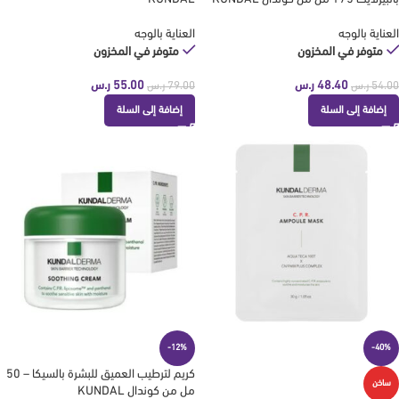
العناية بالوجه
العناية بالوجه
متوفر في المخزون
متوفر في المخزون
48.40
ر.س
55.00
ر.س
54.00
ر.س
79.00
ر.س
إضافة إلى السلة
إضافة إلى السلة
-12%
-40%
كريم لترطيب العميق للبشرة بالسيكا – 50
ساخن
مل من كوندال KUNDAL