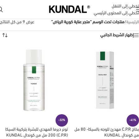
تخطي إلى التنقل
تخطي إلى المحتوى الرئيسي
الرئيسية
/
منتجات تحت الوسم “متجر عناية كورية الرياض”
عرض ⁦9⁩ من كل النتائج
إظهار الشريط الجانبي
-32%
-41%
بخاخ C.P.R مهدئ للوجه بالسيكا- 80 مل
تونر ديرما المهدي للبشرة بتركيبة السيكا
من كوندال KUNDAL
(C.P.R) 200 مل من كوندال KUNDAL