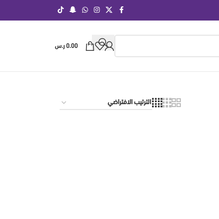
0.00
ر.س