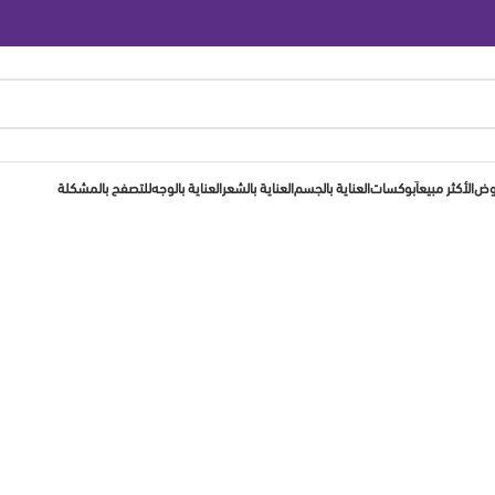
روض
الأكثر مبيعاَ
بوكسات
العناية بالجسم
العناية بالشعر
العناية بالوجه
للتصفح بالمشكلة