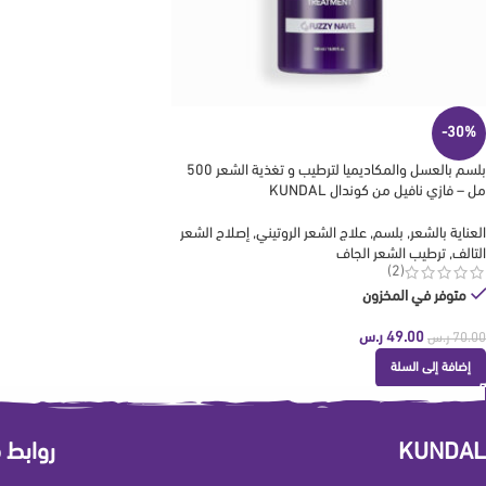
-30%
بلسم بالعسل والمكاديميا لترطيب و تغذية الشعر 500
مل – فازي نافيل من كوندال KUNDAL
العناية بالشعر
,
بلسم
,
علاج الشعر الروتيني
,
إصلاح الشعر
التالف
,
ترطيب الشعر الجاف
(2)
متوفر في المخزون
49.00
ر.س
70.00
ر.س
إضافة إلى السلة
KUNDAL
روابط 