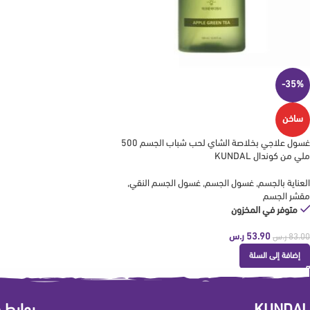
-35%
ساخن
غسول علاجي بخلاصة الشاي لحب شباب الجسم 500
ملي من كوندال KUNDAL
العناية بالجسم
,
غسول الجسم
,
غسول الجسم النقي
,
مقشر الجسم
متوفر في المخزون
53.90
ر.س
83.00
ر.س
إضافة إلى السلة