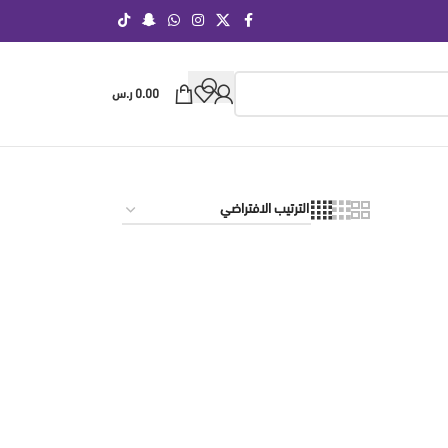
0.00
ر.س