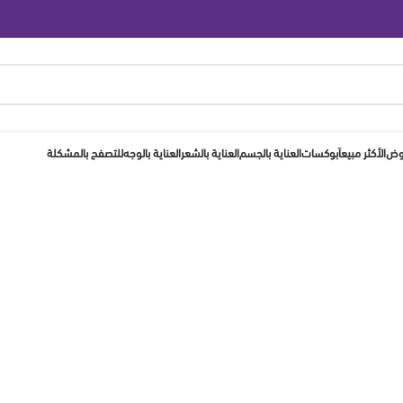
روض
الأكثر مبيعاَ
بوكسات
العناية بالجسم
العناية بالشعر
العناية بالوجه
للتصفح بالمشكلة