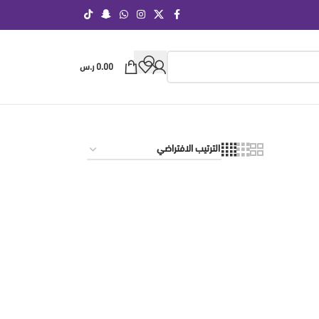
0.00
ر.س