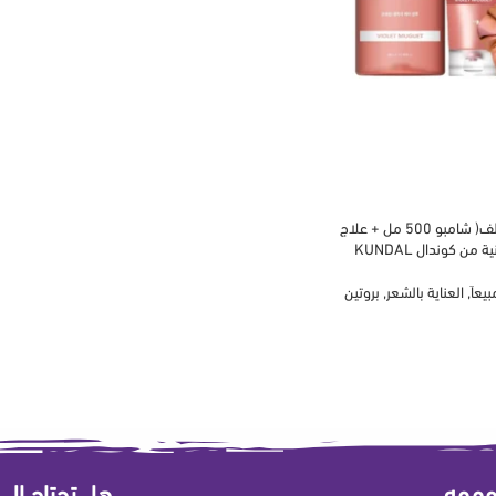
مجموعة معالجة الشعر التالف( شامبو 500 مل + علاج
بيعاَ
,
العناية بالشعر
,
بروتين