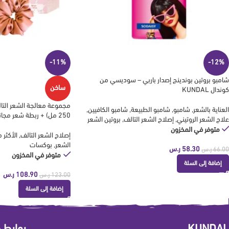
-11%
-12%
شامبو بروتين بوندينج إصدار باربي – سوديسي من
ساخن
كوندال KUNDAL
العناية بالشعر
,
شامبو
,
شامبو الطبيعة
,
شامبو الكافيين
,
250 مل) + ربطة شعر مجانية من كوندال KUNDAL
علاج الشعر الروتيني
,
إصلاح الشعر التالف
,
بروتين الشعر
متوفر في المخزون
إصلاح الشعر التالف
,
الأكثر م
الشعر
,
بوكسات
58.30
ر.س
66.00
ر.س
متوفر في المخزون
إضافة إلى السلة
108.90
ر.س
123.00
ر.س
إضافة إلى السلة