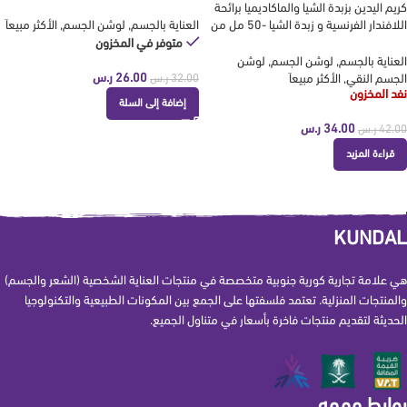
KUNDAL
كريم اليدين بزبدة الشيا والماكاديميا برائحة
اللافندار الفرنسية و زبدة الشيا -50 مل من
العناية بالجسم
,
لوشن الجسم
,
الأكثر مبيعاَ
كوندال KUNDAL
متوفر في المخزون
العناية بالجسم
,
لوشن الجسم
,
لوشن
26.00
ر.س
الجسم النقي
,
الأكثر مبيعاَ
32.00
ر.س
نفد المخزون
إضافة إلى السلة
34.00
ر.س
42.00
ر.س
قراءة المزيد
KUNDAL
هي علامة تجارية كورية جنوبية متخصصة في منتجات العناية الشخصية (الشعر والجسم)
والمنتجات المنزلية. تعتمد فلسفتها على الجمع بين المكونات الطبيعية والتكنولوجيا
الحديثة لتقديم منتجات فاخرة بأسعار في متناول الجميع.
روابط مهمه