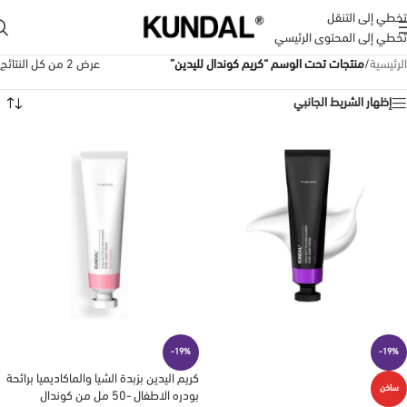
تخطي إلى التنقل
تخطي إلى المحتوى الرئيسي
الرئيسية
/
منتجات تحت الوسم “كريم كوندال لليدين”
عرض ⁦2⁩ من كل النتائج
إظهار الشريط الجانبي
-19%
-19%
كريم اليدين بزبدة الشيا والماكاديميا برائحة
ساخن
بودره الاطفال -50 مل من كوندال