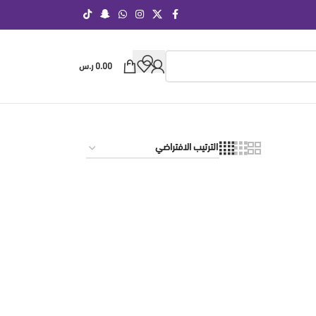
0.00
ر.س