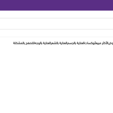
روض
الأكثر مبيعاَ
بوكسات
العناية بالجسم
العناية بالشعر
العناية بالوجه
للتصفح بالمشكلة