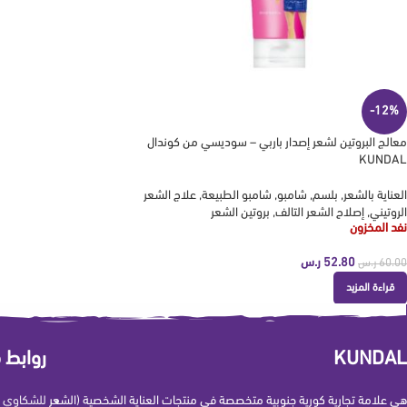
-12%
معالج البروتين لشعر إصدار باربي – سوديسي من كوندال
KUNDAL
العناية بالشعر
,
بلسم
,
شامبو
,
شامبو الطبيعة
,
علاج الشعر
الروتيني
,
إصلاح الشعر التالف
,
بروتين الشعر
نفد المخزون
52.80
ر.س
60.00
ر.س
قراءة المزيد
KUNDAL
روابط 
هي علامة تجارية كورية جنوبية متخصصة في منتجات العناية الشخصية (الشعر
للشكاوي و