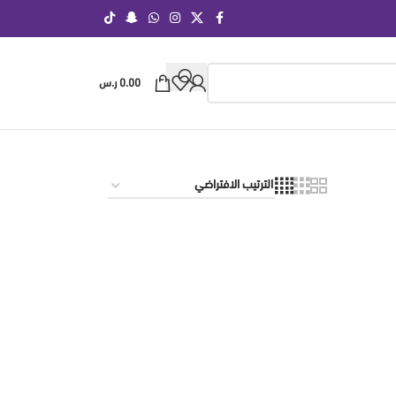
0.00
ر.س