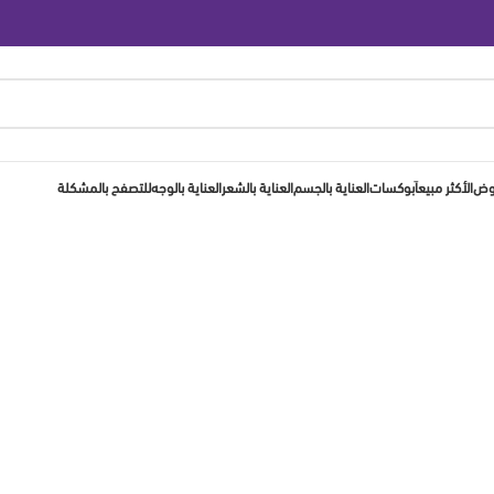
روض
الأكثر مبيعاَ
بوكسات
العناية بالجسم
العناية بالشعر
العناية بالوجه
للتصفح بالمشكلة