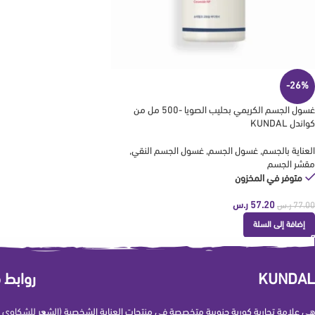
-26%
غسول الجسم الكريمي بحليب الصويا -500 مل من
كواندل KUNDAL
العناية بالجسم
,
غسول الجسم
,
غسول الجسم النقي
,
مقشر الجسم
متوفر في المخزون
57.20
ر.س
77.00
ر.س
إضافة إلى السلة
KUNDAL
روابط 
هي علامة تجارية كورية جنوبية متخصصة في منتجات العناية الشخصية (الشعر
للشكاوي و