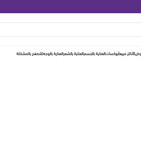
روض
الأكثر مبيعاَ
بوكسات
العناية بالجسم
العناية بالشعر
العناية بالوجه
للتصفح بالمشكلة