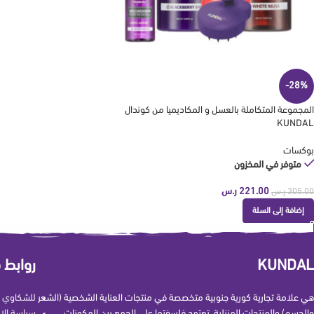
-28%
المجموعة المتكاملة بالعسل و المكاديميا من كوندال
KUNDAL
بوكسات
متوفر في المخزون
221.00
ر.س
305.00
ر.س
إضافة إلى السلة
KUNDAL
روابط 
هي علامة تجارية كورية جنوبية متخصصة في منتجات العناية الشخصية (الشعر
للشكاوي و
والجسم) والمنتجات المنزلية. تعتمد فلسفتها على الجمع بين المكونات
سياسة الإ