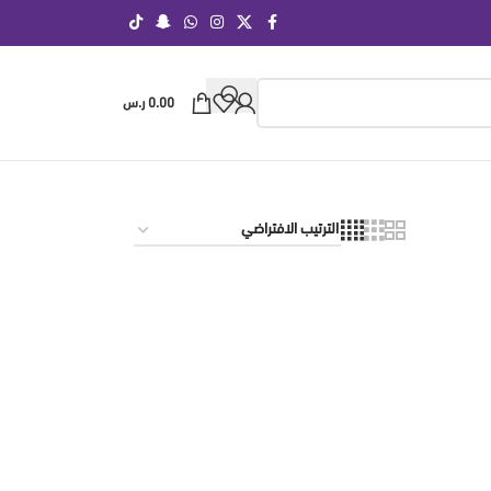
0.00
ر.س