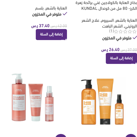
بخاخ العناية بالكولاجين غني برائحة زهرة
العناية بالشعر
,
بلسم
الكرز- 80 مل من كوندال KUNDAL
متوفر في المخزون
العناية بالشعر
,
السيروم
,
علاج الشعر
37.40
ر.س
الروتيني
,
الشعر الباهت
42.00
ر.س
(1)
إضافة إلى السلة
متوفر في المخزون
26.40
ر.س
37.00
ر.س
إضافة إلى السلة