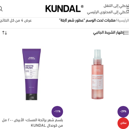
تخطي إلى التنقل
تخطي إلى المحتوى الرئيسي
الرئيسية
/
منتجات تحت الوسم “عطور شعر ثابتة”
عرض ⁦4⁩ من كل النتائج
إظهار الشريط الجانبي
-11%
-29%
بلسم شعر برائحة المسك- الأبيض ٢٠٠ مل
ساخن
من كوندال KUNDAL