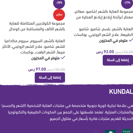
-28%
-27%
مجموعة العناية بالشعر (شامبو ،معالج،
ساخن
معطر )برائحة إيلانغ إيلانغ العطرة من
كوندال KUNDAL
مجموعة الكولاجين المتكاملة للعناية
بالشعر التالف والمتساقط من كوندال
العناية بالشعر
,
بلسم
,
شامبو
,
شامبو
KUNDAL
الطبيعة
,
علاج الشعر الروتيني
,
بوكسات
متوفر في المخزون
العناية بالشعر
,
السيروم
,
سيروم مكاداميا
للشعر
,
شامبو
,
علاج الشعر الروتيني
,
الأكثر
92.00
ر.س
مبيعاَ
,
الشعر الباهت
,
بوكسات
126.00
ر.س
متوفر في المخزون
إضافة إلى السلة
97.00
ر.س
134.00
ر.س
إضافة إلى السلة
KUNDAL
هي علامة تجارية كورية جنوبية متخصصة في منتجات العناية الشخصية (الشعر والجسم)
والمنتجات المنزلية. تعتمد فلسفتها على الجمع بين المكونات الطبيعية والتكنولوجيا
الحديثة لتقديم منتجات فاخرة بأسعار في متناول الجميع.