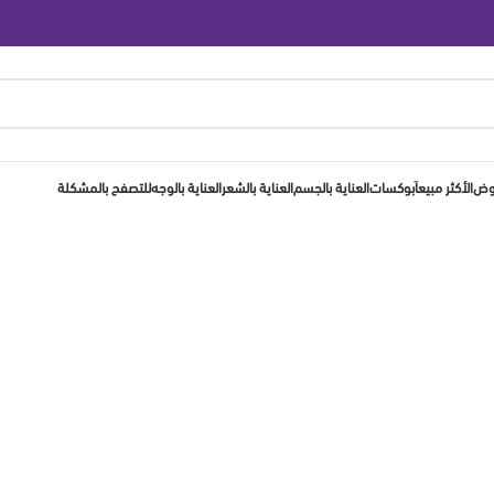
روض
الأكثر مبيعاَ
بوكسات
العناية بالجسم
العناية بالشعر
العناية بالوجه
للتصفح بالمشكلة