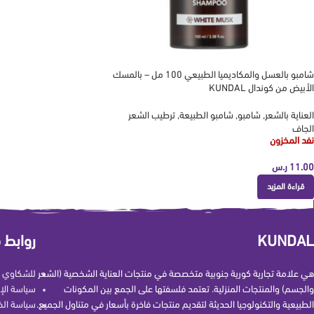
شامبو بالعسل والمكاديميا الطبيعي 100 مل – بالمسك
الأبيض من كوندال KUNDAL
العناية بالشعر
,
شامبو
,
شامبو الطبيعة
,
ترطيب الشعر
الجاف
نفد المخزون
11.00
ر.س
قراءة المزيد
KUNDAL
روابط 
هي علامة تجارية كورية جنوبية متخصصة في منتجات العناية الشخصية (الشعر
للشكاوي و
والجسم) والمنتجات المنزلية. تعتمد فلسفتها على الجمع بين المكونات
سياسة الإ
الطبيعية والتكنولوجيا الحديثة لتقديم منتجات فاخرة بأسعار في متناول الجميع.
سياسة ال