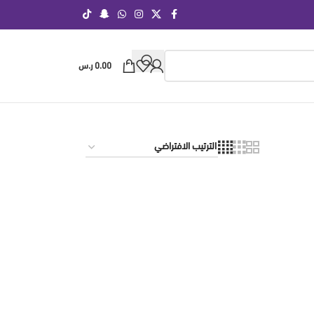
0.00
ر.س