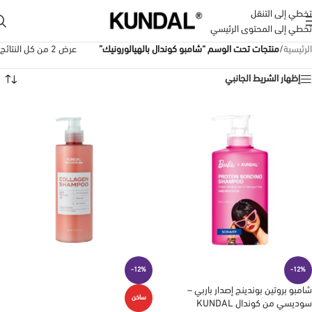
تخطي إلى التنقل
تخطي إلى المحتوى الرئيسي
الرئيسية
/
منتجات تحت الوسم “شامبو كوندال بالهيالورونيك”
عرض ⁦2⁩ من كل النتائج
إظهار الشريط الجانبي
-12%
-12%
شامبو بروتين بوندينج إصدار باربي –
ساخن
سوديسي من كوندال KUNDAL