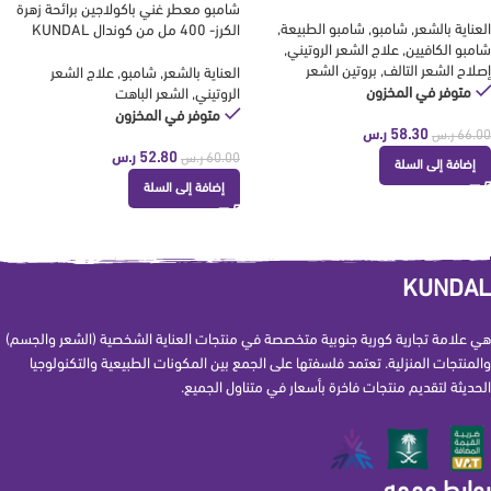
شامبو معطر غني باكولاجين برائحة زهرة
العناية بالشعر
,
شامبو
,
شامبو الطبيعة
,
الكرز- 400 مل من كوندال KUNDAL
شامبو الكافيين
,
علاج الشعر الروتيني
,
إصلاح الشعر التالف
,
بروتين الشعر
العناية بالشعر
,
شامبو
,
علاج الشعر
متوفر في المخزون
الروتيني
,
الشعر الباهت
متوفر في المخزون
58.30
ر.س
66.00
ر.س
52.80
ر.س
60.00
ر.س
إضافة إلى السلة
إضافة إلى السلة
KUNDAL
هي علامة تجارية كورية جنوبية متخصصة في منتجات العناية الشخصية (الشعر والجسم)
والمنتجات المنزلية. تعتمد فلسفتها على الجمع بين المكونات الطبيعية والتكنولوجيا
الحديثة لتقديم منتجات فاخرة بأسعار في متناول الجميع.