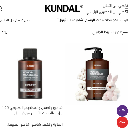
تخطي إلى التنقل
تخطي إلى المحتوى الرئيسي
الرئيسية
/
منتجات تحت الوسم “شامبو بالبانثينول”
عرض ⁦2⁩ من كل النتائج
إظهار الشريط الجانبي
شامبو بالعسل والمكاديميا الطبيعي 100
-12%
مل – بالمسك الأبيض من كوندال
KUNDAL
ساخن
العناية بالشعر
,
شامبو
,
شامبو الطبيعة
,