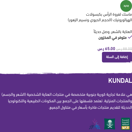
جديد
ماسك لفروة الرأس بكبسولات
الهيالورونيك (الحجم الحيوي ونسيم الزهور)
180 جم من كوندال kundal
العناية بالشعر
,
وصل حديثاً
متوفر في المخزون
65.00
ر.س
88.00
ر.س
إضافة إلى السلة
KUNDAL
هي علامة تجارية كورية جنوبية متخصصة في منتجات العناية الشخصية (الشعر والجسم)
والمنتجات المنزلية. تعتمد فلسفتها على الجمع بين المكونات الطبيعية والتكنولوجيا
الحديثة لتقديم منتجات فاخرة بأسعار في متناول الجميع.