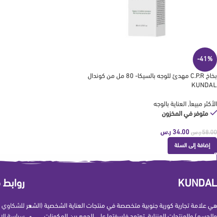
-41%
بخاخ C.P.R مهدئ للوجه بالسيكا- 80 مل من كوندال
KUNDAL
الأكثر مبيعاَ
,
العناية بالوجه
متوفر في المخزون
34.00
ر.س
58.00
ر.س
إضافة إلى السلة
KUNDAL
روابط 
هي علامة تجارية كورية جنوبية متخصصة في منتجات العناية الشخصية (الشعر
للشكاوي و
والجسم) والمنتجات المنزلية. تعتمد فلسفتها على الجمع بين المكونات
سياسة الإ