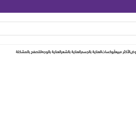
روض
الأكثر مبيعاَ
بوكسات
العناية بالجسم
العناية بالشعر
العناية بالوجه
للتصفح بالمشكلة