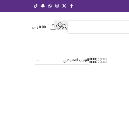
0.00
ر.س