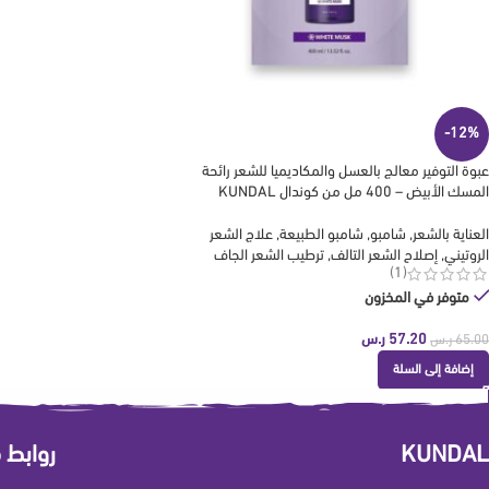
-12%
عبوة التوفير معالج بالعسل والمكاديميا للشعر رائحة
المسك الأبيض – 400 مل من كوندال KUNDAL
العناية بالشعر
,
شامبو
,
شامبو الطبيعة
,
علاج الشعر
الروتيني
,
إصلاح الشعر التالف
,
ترطيب الشعر الجاف
(1)
متوفر في المخزون
57.20
ر.س
65.00
ر.س
إضافة إلى السلة
KUNDAL
روابط 