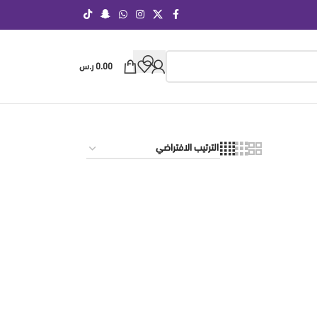
0.00
ر.س