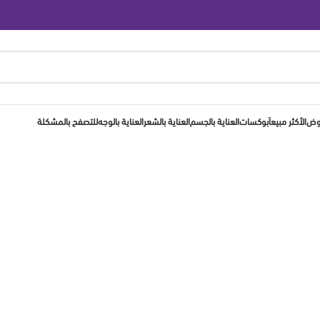
روض
الأكثر مبيعاَ
بوكسات
العناية بالجسم
العناية بالشعر
العناية بالوجه
للتصفح بالمشكلة