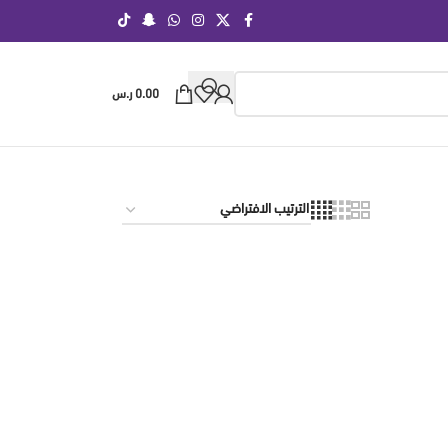
0.00
ر.س