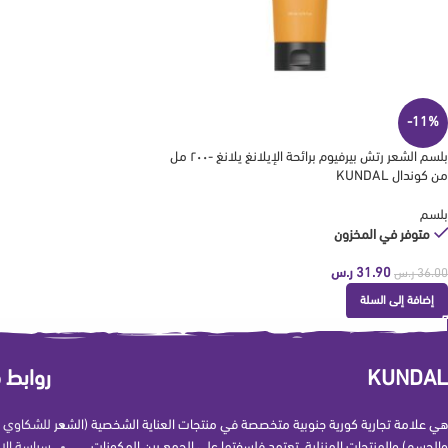
-11%
بلسم الشعر رتش بيرفيوم برائحة الإيلانغ يلانغ -٢٠٠ مل
من كوندال KUNDAL
بلسم
متوفر في المخزون
31.90
ر.س
36.00
ر.س
إضافة إلى السلة
KUNDAL
روابط 
هي علامة تجارية كورية جنوبية متخصصة في منتجات العناية الشخصية (الشعر
للشكاوي و
والجسم) والمنتجات المنزلية. تعتمد فلسفتها على الجمع بين المكونات
سياسة الإ