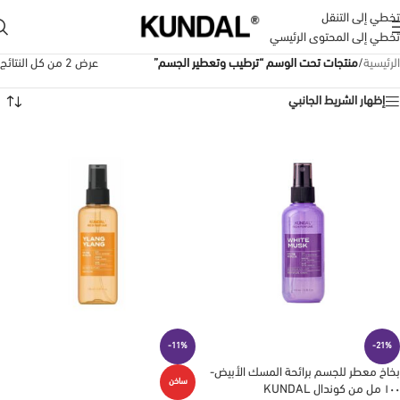
تخطي إلى التنقل
تخطي إلى المحتوى الرئيسي
الرئيسية
/
منتجات تحت الوسم “ترطيب وتعطير الجسم”
عرض ⁦2⁩ من كل النتائج
إظهار الشريط الجانبي
-11%
-21%
بخاخ معطر للجسم برائحة المسك الأبيض-
ساخن
١٠٠ مل من كوندال KUNDAL