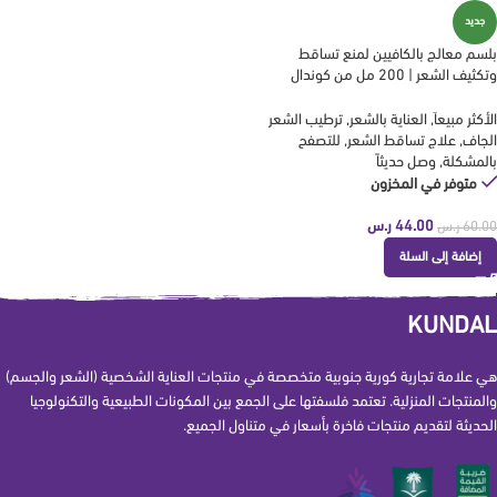
جديد
بلسم معالج بالكافيين لمنع تساقط
وتكثيف الشعر | 200 مل من كوندال
kundal
الأكثر مبيعاَ
,
العناية بالشعر
,
ترطيب الشعر
الجاف
,
علاج تساقط الشعر
,
للتصفح
بالمشكلة
,
وصل حديثاً
متوفر في المخزون
44.00
ر.س
60.00
ر.س
إضافة إلى السلة
KUNDAL
هي علامة تجارية كورية جنوبية متخصصة في منتجات العناية الشخصية (الشعر والجسم)
والمنتجات المنزلية. تعتمد فلسفتها على الجمع بين المكونات الطبيعية والتكنولوجيا
الحديثة لتقديم منتجات فاخرة بأسعار في متناول الجميع.