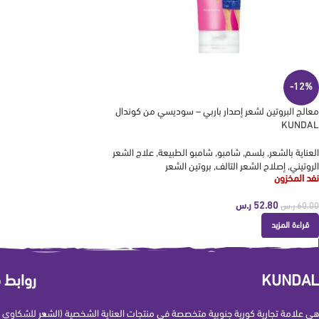
-12%
معالج البروتين لشعر إصدار باربي – سوديسي من كوندال
KUNDAL
العناية بالشعر
,
بلسم
,
شامبو
,
شامبو الطبيعة
,
علاج الشعر
الروتيني
,
إصلاح الشعر التالف
,
بروتين الشعر
نفد المخزون
52.80
ر.س
60.00
ر.س
قراءة المزيد
KUNDAL
روابط 
هي علامة تجارية كورية جنوبية متخصصة في منتجات العناية الشخصية (الشعر
للشكاوي و