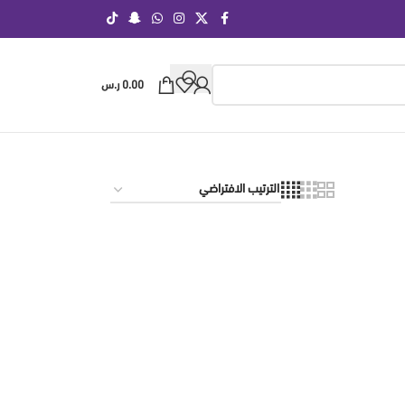
0.00
ر.س