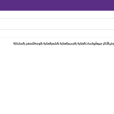
روض
الأكثر مبيعاَ
بوكسات
العناية بالجسم
العناية بالشعر
العناية بالوجه
للتصفح بالمشكلة