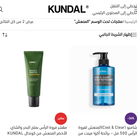
تخطي إلى التنقل
تخطي إلى المحتوى الرئيسي
الرئيسية
/
منتجات تحت الوسم “المنعش”
عرض ⁦2⁩ من كل النتائج
إظهار الشريط الجانبي
-26%
ساخن
شامبو (Cool & Clear)المنعش لفروة
مقشر فروة الرأس بملح البحر والشاي
الرأس 500 مل – برائحة أكوا مينت من
الأخضر المنعش من كوندال KUNDAL