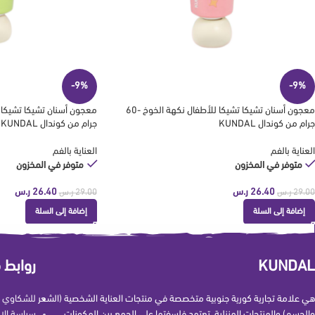
-9%
-9%
معجون أسنان تشيكا تشيكا للأطفال نكهة الخوخ -60
جرام من كوندال KUNDAL
جرام من كوندال KUNDAL
العناية بالفم
العناية بالفم
متوفر في المخزون
متوفر في المخزون
26.40
ر.س
26.40
ر.س
29.00
ر.س
29.00
ر.س
إضافة إلى السلة
إضافة إلى السلة
KUNDAL
روابط 
هي علامة تجارية كورية جنوبية متخصصة في منتجات العناية الشخصية (الشعر
للشكاوي و
والجسم) والمنتجات المنزلية. تعتمد فلسفتها على الجمع بين المكونات
سياسة الإ