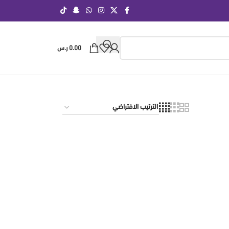
0.00
ر.س