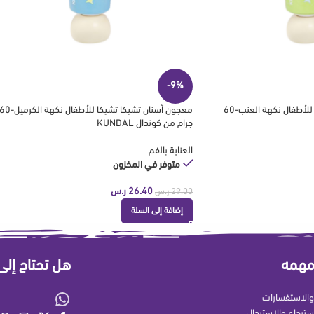
-9%
معجون أسنان تشيكا تشيكا للأطفال نكهة العنب-60
معجون أسنان تشيكا تشيكا للأطفال نكهة الكرميل-
جرام من كوندال KUNDAL
العناية بالفم
متوفر في المخزون
26.40
ر.س
29.00
ر.س
إضافة إلى السلة
مهمه
هل تحتاج إل
الاستفسارات
سترجاع والاستبدال