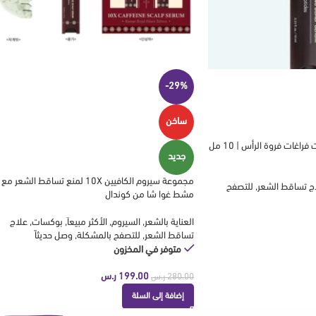
-29%
ساخن
سيروم بالكافيين 10X لإنبات فراغات فروة الرأس | 10 مل
جديد
مجموعة سيروم الكافيين 10X لمنع تساقط الشعر مع
ج تساقط الشعر
,
للتصفح
مشط غوا شا من كوندال
العناية بالشعر
,
السيروم
,
الأكثر مبيعاَ
,
بوكسات
,
علاج
تساقط الشعر
,
للتصفح بالمشكلة
,
وصل حديثاً
متوفر في المخزون
199.00
ر.س
280.00
ر.س
إضافة إلى السلة