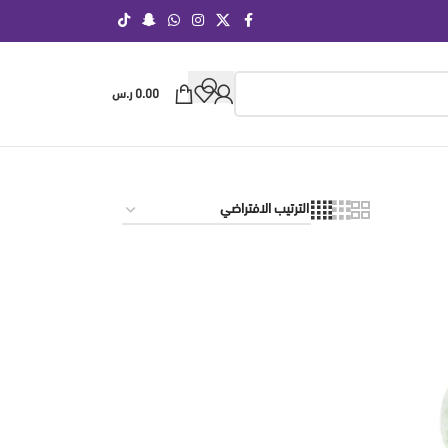
0.00
ر.س