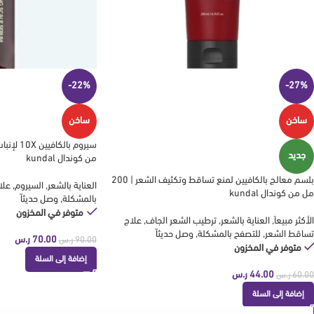
-22%
-27%
ساخن
ساخن
جديد
من كوندال kundal
بلسم معالج بالكافيين لمنع تساقط وتكثيف الشعر | 200
العناية بالشعر
,
السيروم
,
علا
مل من كوندال kundal
بالمشكلة
,
وصل حديثاً
متوفر في المخزون
الأكثر مبيعاَ
,
العناية بالشعر
,
ترطيب الشعر الجاف
,
علاج
تساقط الشعر
,
للتصفح بالمشكلة
,
وصل حديثاً
70.00
ر.س
90.00
ر.س
متوفر في المخزون
إضافة إلى السلة
44.00
ر.س
60.00
ر.س
إضافة إلى السلة