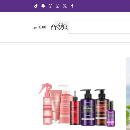
0.00
ر.س