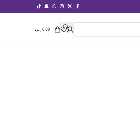
0.00
ر.س